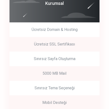
Coroprate
Kurumsal
predictive dialing
Ücretsiz Domain & Hosting
Get Started
Ücretsiz SSL Sertifikası
Start by trying our service for 30 days free trial no credit card
required.
Sınırsız Sayfa Oluşturma
5000 MB Mail
Sınırsız Tema Seçeneği
Mobil Desteği