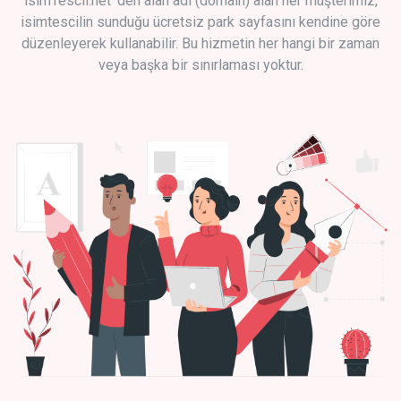
isimTescil.net 'den alan adı (domain) alan her müşterimiz,
isimtescilin sunduğu ücretsiz park sayfasını kendine göre
düzenleyerek kullanabilir. Bu hizmetin her hangi bir zaman
veya başka bir sınırlaması yoktur.