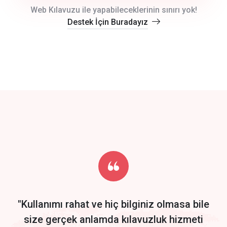
crm auto cync
Web Kılavuzu ile yapabileceklerinin sınırı yok!
Destek İçin Buradayız
click to call back
track energy costs
predictive dialing
Get Started
Start by trying our service for 30 days free trial no credit card
required.
"Kullanımı rahat ve hiç bilginiz olmasa bile
size gerçek anlamda kılavuzluk hizmeti