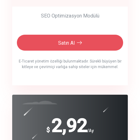
SEO Optimizasyon Modülü
Satın Al
E-Ticaret yönetim özelliği bulunmaktadır. Sürekli büyüyen bir
kitleye ve çevrimiçi varlığa sahip siteler için mükemmel.
crm auto cync
click to call back
240
2,92
$
$
/year
/Ay
track energy costs