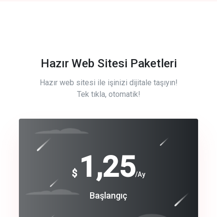
Hazır Web Sitesi Paketleri
Hazır web sitesi ile işinizi dijitale taşıyın!
Tek tıkla, otomatik!
Free
1,25
$
/Ay
Basic
Başlangıç